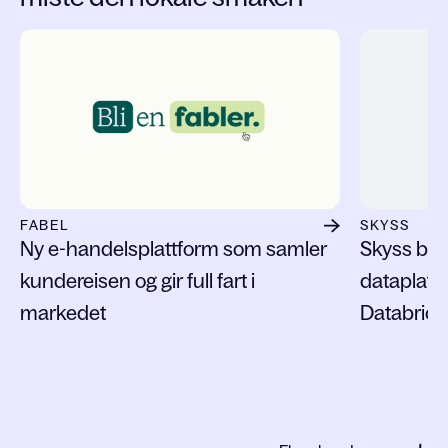
Slide 1 of 3
FABEL
SKYSS
Ny e-handelsplattform som samler
Skyss by
kundereisen og gir full fart i
dataplatt
markedet
Databrick