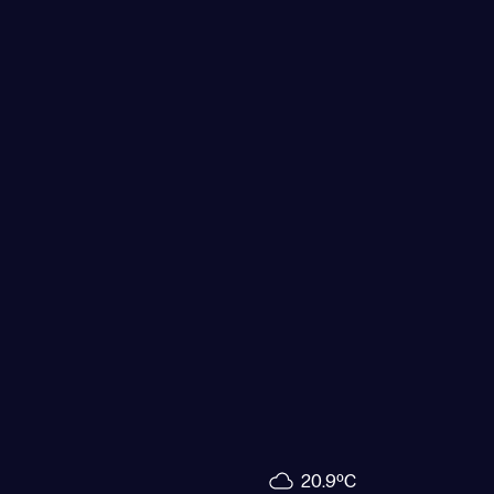
20.9ºC
5.5