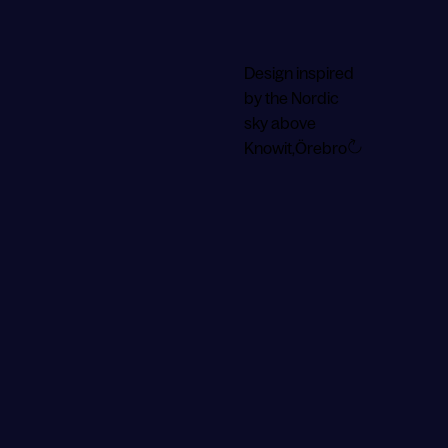
m/s
12:06
Design inspired
by the Nordic
sky above
Knowit,
Örebro