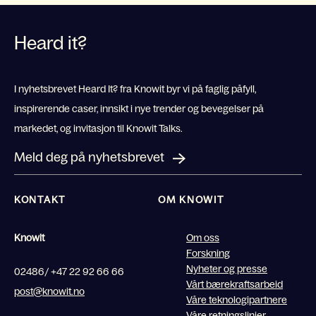
Heard it?
I nyhetsbrevet Heard It? fra Knowit byr vi på faglig påfyll,
inspirerende caser, innsikt i nye trender og bevegelser på
markedet, og invitasjon til Knowit Talks.
Meld deg på nyhetsbrevet
KONTAKT
OM KNOWIT
Knowit
Om oss
Forskning
Nyheter og presse
02486/ +47 22 92 66 66
Vårt bærekraftsarbeid
post@knowit.no
Våre teknologipartnere
Våre retningslinjer