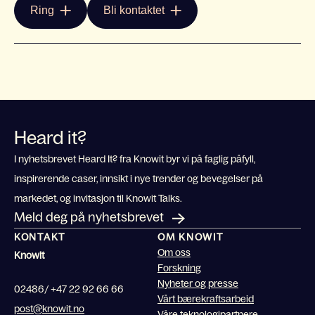
Ring
Bli kontaktet
Heard it?
I nyhetsbrevet Heard It? fra Knowit byr vi på faglig påfyll,
inspirerende caser, innsikt i nye trender og bevegelser på
markedet, og invitasjon til Knowit Talks.
Meld deg på nyhetsbrevet
KONTAKT
OM KNOWIT
Om oss
Knowit
Forskning
Nyheter og presse
02486/ +47 22 92 66 66
Vårt bærekraftsarbeid
post@knowit.no
Våre teknologipartnere