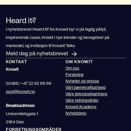
Heard it?
I nyhetsbrevet Heard It? fra Knowit byr vi på faglig påfyll,
inspirerende caser, innsikt i nye trender og bevegelser på
markedet, og invitasjon til Knowit Talks.
Meld deg på nyhetsbrevet
KONTAKT
OM KNOWIT
Om oss
Knowit
Forskning
Nyheter og presse
02486/ +47 22 92 66 66
Vårt bærekraftsarbeid
post@knowit.no
Våre teknologipartnere
Våre retningslinjer
Besøksadresse:
Knowit Academy
Nyhetsbrev
Universitetsgata 1
0164 Oslo
FORRETNINGSOMRÅDER