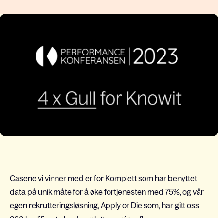
Casene vi vinner med er for Komplett som har benyttet
data på unik måte for å øke fortjenesten med 75%, og vår
egen rekrutteringsløsning, Apply or Die som, har gitt oss