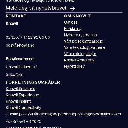
markedet, og invitasjon til Knowit Talks.
Meld deg på nyhetsbrevet
KONTAKT
OM KNOWIT
Om oss
Knowit
Forskning
Nyheter og presse
02486/ +47 22 92 66 66
Vårt bærekraftsarbeid
post@knowit.no
Våre teknologipartnere
Våre retningslinjer
Besøksadresse:
Knowit Academy
Nyhetsbrev
Universitetsgata 1
0164 Oslo
FORRETNINGSOMRÅDER
Knowit Solutions
Knowit Experience
Knowit Insight
Knowit Connectivity
Cookie policy
Håndtering av personopplysninger
Whistleblower
© Knowit AB 2026