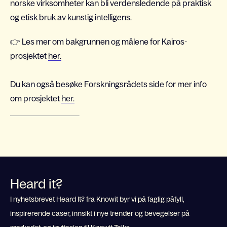
norske virksomheter kan bli verdensledende på praktisk
og etisk bruk av kunstig intelligens.
👉
Les mer om bakgrunnen og målene for Kairos-
prosjektet
her.
Du kan også besøke Forskningsrådets side for mer info
om prosjektet
her.
Heard it?
I nyhetsbrevet Heard It? fra Knowit byr vi på faglig påfyll,
inspirerende caser, innsikt i nye trender og bevegelser på