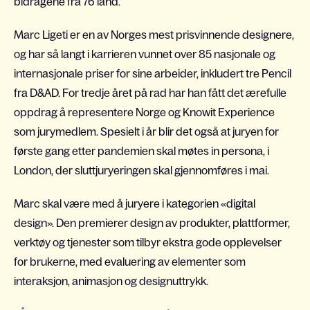
bidragene fra 76 land.
Marc Ligeti er en av Norges mest prisvinnende designere,
og har så langt i karrieren vunnet over 85 nasjonale og
internasjonale priser for sine arbeider, inkludert tre Pencil
fra D&AD. For tredje året på rad har han fått det ærefulle
oppdrag å representere Norge og Knowit Experience
som jurymedlem. Spesielt i år blir det også at juryen for
første gang etter pandemien skal møtes in persona, i
London, der sluttjuryeringen skal gjennomføres i mai.
Marc skal være med å juryere i kategorien «digital
design». Den premierer design av produkter, plattformer,
verktøy og tjenester som tilbyr ekstra gode opplevelser
for brukerne, med evaluering av elementer som
interaksjon, animasjon og designuttrykk.