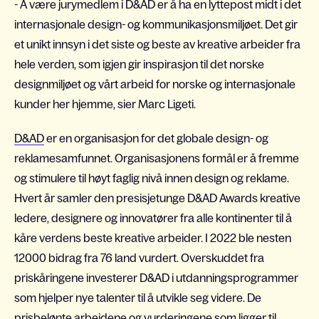
- Å være jurymedlem i D&AD er å ha en lyttepost midt i det
internasjonale design- og kommunikasjonsmiljøet. Det gir
et unikt innsyn i det siste og beste av kreative arbeider fra
hele verden, som igjen gir inspirasjon til det norske
designmiljøet og vårt arbeid for norske og internasjonale
kunder her hjemme, sier Marc Ligeti.
D&AD
er en organisasjon for det globale design- og
reklamesamfunnet. Organisasjonens formål er å fremme
og stimulere til høyt faglig nivå innen design og reklame.
Hvert år samler den presisjetunge D&AD Awards kreative
ledere, designere og innovatører fra alle kontinenter til å
kåre verdens beste kreative arbeider. I 2022 ble nesten
12000 bidrag fra 76 land vurdert. Overskuddet fra
priskåringene investerer D&AD i utdanningsprogrammer
som hjelper nye talenter til å utvikle seg videre. De
prisbelønte arbeidene og vurderingene som ligger til