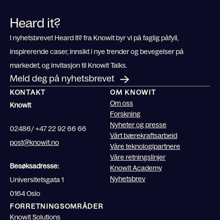
Heard it?
I nyhetsbrevet Heard It? fra Knowit byr vi på faglig påfyll,
inspirerende caser, innsikt i nye trender og bevegelser på
markedet, og invitasjon til Knowit Talks.
Meld deg på nyhetsbrevet
KONTAKT
OM KNOWIT
Om oss
Knowit
Forskning
Nyheter og presse
02486/ +47 22 92 66 66
Vårt bærekraftsarbeid
post@knowit.no
Våre teknologipartnere
Våre retningslinjer
Besøksadresse:
Knowit Academy
Nyhetsbrev
Universitetsgata 1
0164 Oslo
FORRETNINGSOMRÅDER
Knowit Solutions