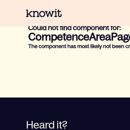
Til hjemmesiden til Knowit
Could not find component for:
CompetenceAreaPag
The component has most likely not been cr
Heard it?