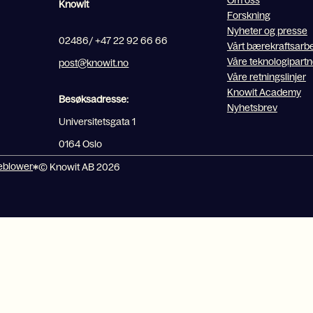
Om oss
Knowit
Forskning
Nyheter og presse
02486/ +47 22 92 66 66
Vårt bærekraftsarb
Våre teknologipart
post@knowit.no
Våre retningslinjer
Knowit Academy
Besøksadresse:
Nyhetsbrev
Universitetsgata 1
0164 Oslo
eblower
© Knowit AB 2026