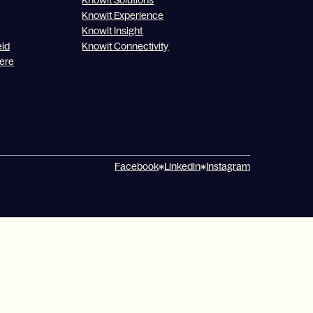
Knowit Solutions
Knowit Experience
Knowit Insight
eid
Knowit Connectivity
nere
Facebook
Linkedin
Instagram