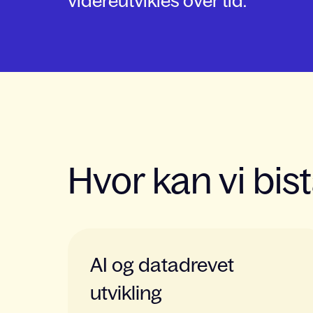
videreutvikles over tid.
Hvor kan vi bis
AI og datadrevet
utvikling