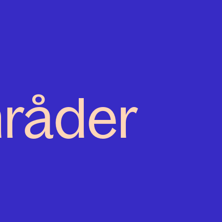
mråder