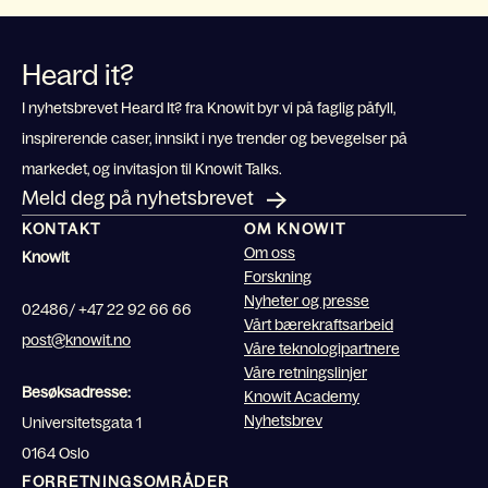
Heard it?
I nyhetsbrevet Heard It? fra Knowit byr vi på faglig påfyll,
inspirerende caser, innsikt i nye trender og bevegelser på
markedet, og invitasjon til Knowit Talks.
Meld deg på nyhetsbrevet
KONTAKT
OM KNOWIT
Om oss
Knowit
Forskning
Nyheter og presse
02486/ +47 22 92 66 66
Vårt bærekraftsarbeid
post@knowit.no
Våre teknologipartnere
Våre retningslinjer
Besøksadresse:
Knowit Academy
Nyhetsbrev
Universitetsgata 1
0164 Oslo
FORRETNINGSOMRÅDER