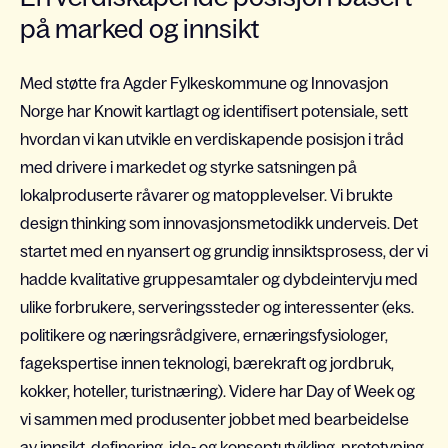
på marked og innsikt
Med støtte fra Agder Fylkeskommune og Innovasjon
Norge har Knowit kartlagt og identifisert potensiale, sett
hvordan vi kan utvikle en verdiskapende posisjon i tråd
med drivere i markedet og styrke satsningen på
lokalproduserte råvarer og matopplevelser. Vi brukte
design thinking som innovasjonsmetodikk underveis. Det
startet med en nyansert og grundig innsiktsprosess, der vi
hadde kvalitative gruppesamtaler og dybdeintervju med
ulike forbrukere, serveringssteder og interessenter (eks.
politikere og næringsrådgivere, ernæringsfysiologer,
fagekspertise innen teknologi, bærekraft og jordbruk,
kokker, hoteller, turistnæring). Videre har Day of Week og
vi sammen med produsenter jobbet med bearbeidelse
av innsikt, definering, ide- og konseptutvikling, prototyping