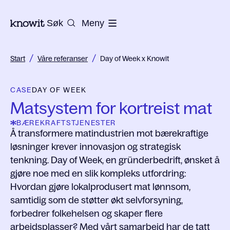
Til hjemmesiden til Knowit
Søk
Meny
/
/
Start
Våre referanser
Day of Week x Knowit
CASE
DAY OF WEEK
Matsystem for kortreist mat
BÆREKRAFTSTJENESTER
Å transformere matindustrien mot bærekraftige
løsninger krever innovasjon og strategisk
tenkning. Day of Week, en gründerbedrift, ønsket å
gjøre noe med en slik kompleks utfordring:
Hvordan gjøre lokalprodusert mat lønnsom,
samtidig som de støtter økt selvforsyning,
forbedrer folkehelsen og skaper flere
arbeidsplasser? Med vårt samarbeid har de tatt