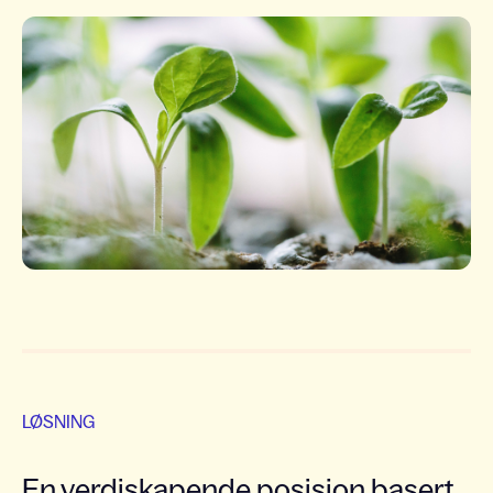
LØSNING
En verdiskapende posisjon basert